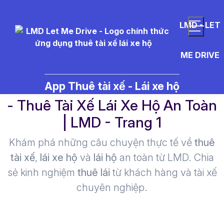
LMD - LET
ME DRIVE
th%E1%BB%8B%20tr%C6%B0%
App Thuê tài xế - Lái xe hộ
- Thuê Tài Xế Lái Xe Hộ An Toàn
| LMD - Trang 1​
Khám phá những câu chuyện thực tế về
thuê
tài xế
,
lái xe hộ
và
lái hộ
an toàn từ LMD. Chia
sẻ kinh nghiệm
thuê lái
từ khách hàng và tài xế
chuyên nghiệp.