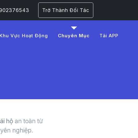
 0902376543
Trở Thành Đối Tác
Khu Vực Hoạt Động
Chuyên Mục
Tải APP
0x%E1%BA%BF%20the
 | LMD -
lái hộ
an toàn từ
uyên nghiệp.