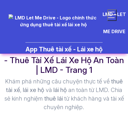
LMD - LET
ME DRIVE
tr%C3%B2%20ch%C6%A1i%20
App Thuê tài xế - Lái xe hộ
- Thuê Tài Xế Lái Xe Hộ An Toàn
| LMD - Trang 1​
Khám phá những câu chuyện thực tế về
thuê
tài xế
,
lái xe hộ
và
lái hộ
an toàn từ LMD. Chia
sẻ kinh nghiệm
thuê lái
từ khách hàng và tài xế
chuyên nghiệp.