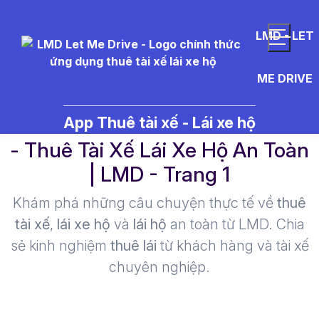
LMD - LET
ME DRIVE
%C3%BD%20t%C6%B0%E1%BB
App Thuê tài xế - Lái xe hộ
- Thuê Tài Xế Lái Xe Hộ An Toàn
| LMD - Trang 1​
Khám phá những câu chuyện thực tế về
thuê
tài xế
,
lái xe hộ
và
lái hộ
an toàn từ LMD. Chia
sẻ kinh nghiệm
thuê lái
từ khách hàng và tài xế
chuyên nghiệp.