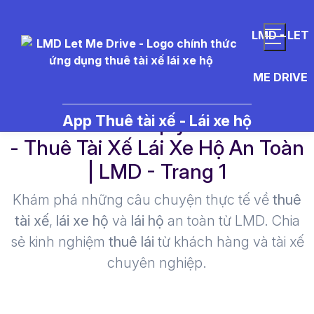
LMD - LET
ME DRIVE
b%C3%AD%20quy%E1%BA%BF
App Thuê tài xế - Lái xe hộ
- Thuê Tài Xế Lái Xe Hộ An Toàn
| LMD - Trang 1​
Khám phá những câu chuyện thực tế về
thuê
tài xế
,
lái xe hộ
và
lái hộ
an toàn từ LMD. Chia
sẻ kinh nghiệm
thuê lái
từ khách hàng và tài xế
chuyên nghiệp.