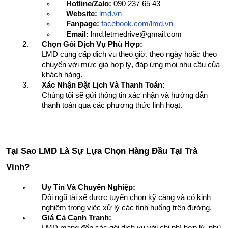
Hotline/Zalo:
 090 237 65 43
Website:
lmd.vn
Fanpage:
facebook.com/lmd.vn
Email:
lmd.letmedrive@gmail.com
Chọn Gói Dịch Vụ Phù Hợp:
LMD cung cấp dịch vụ theo giờ, theo ngày hoặc theo 
chuyến với mức giá hợp lý, đáp ứng mọi nhu cầu của 
khách hàng.
Xác Nhận Đặt Lịch Và Thanh Toán:
Chúng tôi sẽ gửi thông tin xác nhận và hướng dẫn 
thanh toán qua các phương thức linh hoạt.
Tại Sao LMD Là Sự Lựa Chọn Hàng Đầu Tại Trà 
Vinh?
Uy Tín Và Chuyên Nghiệp:
Đội ngũ tài xế được tuyển chọn kỹ càng và có kinh 
nghiệm trong việc xử lý các tình huống trên đường.
Giá Cả Cạnh Tranh:
LMD mang đến các gói dịch vụ với chi phí hợp lý, phù 