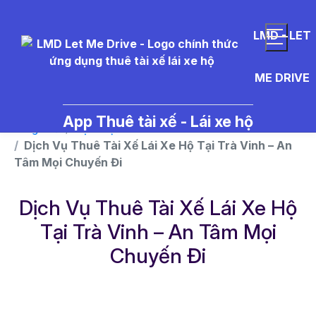
}
LMD - LET
ME DRIVE
App Thuê tài xế - Lái xe hộ
Trang chủ
Dịch vụ
Dịch Vụ Thuê Tài Xế Lái Xe Hộ Tại Trà Vinh – An
Tâm Mọi Chuyến Đi
Dịch Vụ Thuê Tài Xế Lái Xe Hộ
Tại Trà Vinh – An Tâm Mọi
Chuyến Đi