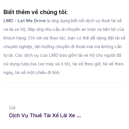
Biết thêm về chúng tôi:
LMD - Let Me Drive
là ứng dụng kết nối dịch vụ thuê tài xế
và lái xe hộ, đáp ứng nhu cầu di chuyển an toàn và tiện lợi của
khách hàng. Chỉ với vài thao tác, bạn có thể dễ dàng đặt tài xế
chuyên nghiệp, tận hưởng chuyến đi thoải mái mà không cần
tự lái. Các dịch vụ của LMD bao gồm lái xe hộ cho người đã
sử dụng rượu bia (xe máy và ô tô), tài xế theo giờ, tài xế theo
ngày, tài xế một chiều đi tỉnh.
Lùi
Dịch Vụ Thuê Tài Xế Lái Xe Hộ Tại Huyện Nhà Bè - Tiện Lợi, Nhanh Chóng Và An Toàn