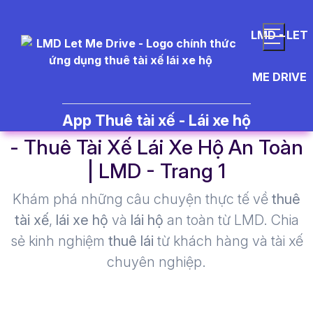
LMD - LET
ME DRIVE
c%C3%A1ch%20t%E1%BA%A1
App Thuê tài xế - Lái xe hộ
- Thuê Tài Xế Lái Xe Hộ An Toàn
| LMD - Trang 1​
Khám phá những câu chuyện thực tế về
thuê
tài xế
,
lái xe hộ
và
lái hộ
an toàn từ LMD. Chia
sẻ kinh nghiệm
thuê lái
từ khách hàng và tài xế
chuyên nghiệp.