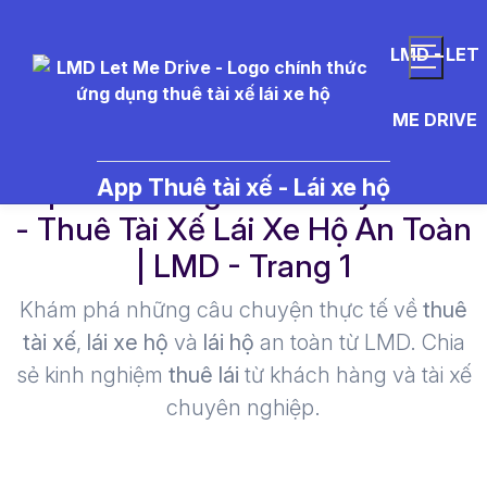
LMD - LET
ME DRIVE
caption%20ng%C3%A0y%20c
App Thuê tài xế - Lái xe hộ
- Thuê Tài Xế Lái Xe Hộ An Toàn
| LMD - Trang 1​
Khám phá những câu chuyện thực tế về
thuê
tài xế
,
lái xe hộ
và
lái hộ
an toàn từ LMD. Chia
sẻ kinh nghiệm
thuê lái
từ khách hàng và tài xế
chuyên nghiệp.