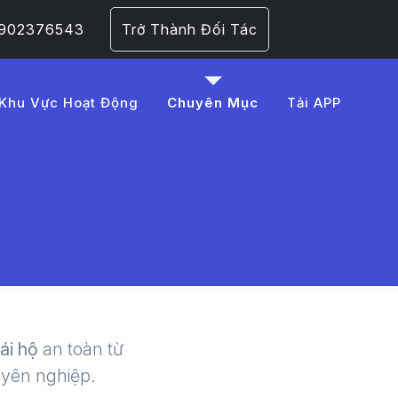
 0902376543
Trở Thành Đối Tác
Khu Vực Hoạt Động
Chuyên Mục
Tải APP
0gia%20t%E1%BB%95%
 | LMD -
lái hộ
an toàn từ
uyên nghiệp.