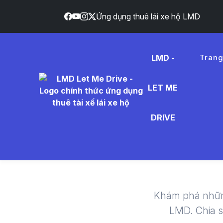
Ứng dụng thuê lái xe hộ LMD
LMD -
Tran
LET ME
conce
DRIVE
- Thuê 
Khám phá nhữn
LMD. Chia 