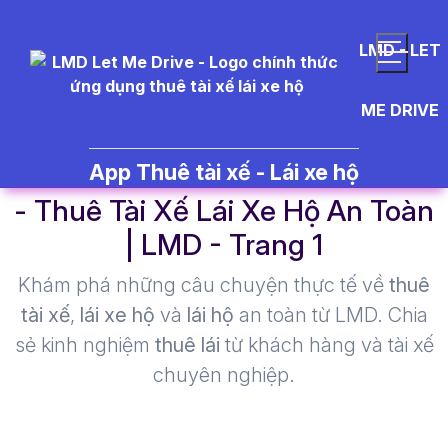
LMD - LET
ME DRIVE
d%E1%BB%8Bch%20v%E1%BB
App Thuê tài xế - Lái xe hộ
- Thuê Tài Xế Lái Xe Hộ An Toàn
| LMD - Trang 1​
Khám phá những câu chuyện thực tế về
thuê
tài xế
,
lái xe hộ
và
lái hộ
an toàn từ LMD. Chia
sẻ kinh nghiệm
thuê lái
từ khách hàng và tài xế
chuyên nghiệp.