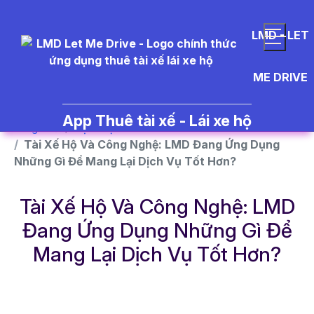
}
LMD - LET
ME DRIVE
App Thuê tài xế - Lái xe hộ
Trang chủ
Dịch vụ
Tài Xế Hộ Và Công Nghệ: LMD Đang Ứng Dụng
Những Gì Để Mang Lại Dịch Vụ Tốt Hơn?
Tài Xế Hộ Và Công Nghệ: LMD
Đang Ứng Dụng Những Gì Để
Mang Lại Dịch Vụ Tốt Hơn?