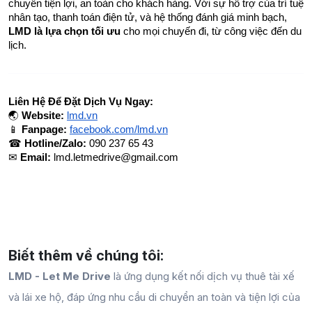
chuyển tiện lợi, an toàn cho khách hàng. Với sự hỗ trợ của trí tuệ 
nhân tạo, thanh toán điện tử, và hệ thống đánh giá minh bạch, 
LMD là lựa chọn tối ưu
 cho mọi chuyến đi, từ công việc đến du 
lịch.
Liên Hệ Để Đặt Dịch Vụ Ngay:
🌏 
Website:
lmd.vn
📱 
Fanpage:
facebook.com/lmd.vn
☎ 
Hotline/Zalo:
 090 237 65 43
✉ 
Email:
lmd.letmedrive@gmail.com
Biết thêm về chúng tôi:
LMD - Let Me Drive
là ứng dụng kết nối dịch vụ thuê tài xế
và lái xe hộ, đáp ứng nhu cầu di chuyển an toàn và tiện lợi của