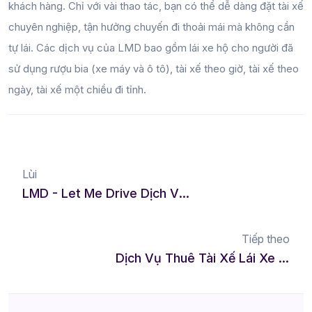
khách hàng. Chỉ với vài thao tác, bạn có thể dễ dàng đặt tài xế
chuyên nghiệp, tận hưởng chuyến đi thoải mái mà không cần
tự lái. Các dịch vụ của LMD bao gồm lái xe hộ cho người đã
sử dụng rượu bia (xe máy và ô tô), tài xế theo giờ, tài xế theo
ngày, tài xế một chiều đi tỉnh.
Lùi
LMD - Let Me Drive Dịch Vụ Tài Xế Cá Nhân Hóa Cho Từng Nhu Cầu Khác Nhau
Tiếp theo
Dịch Vụ Thuê Tài Xế Lái Xe Hộ Tại Gia Lai - Giải Pháp Cho Mọi Nhu Cầu Di Chuyển