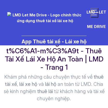
LMD - LET
ME DRIVE
l%C3%A0m%20gi%E1%BA%A3
App Thuê tài xế - Lái xe hộ
t%C6%A1-m%C3%A9t - Thuê
Tài Xế Lái Xe Hộ An Toàn | LMD
- Trang 1​
Khám phá những câu chuyện thực tế về
thuê
tài xế
,
lái xe hộ
và
lái hộ
an toàn từ LMD. Chia
sẻ kinh nghiệm
thuê lái
từ khách hàng và tài xế
chuyên nghiệp.