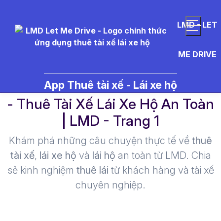
LMD - LET
ME DRIVE
l%C3%A1i%20xe%20B%E1%BA%
App Thuê tài xế - Lái xe hộ
- Thuê Tài Xế Lái Xe Hộ An Toàn
| LMD - Trang 1​
Khám phá những câu chuyện thực tế về
thuê
tài xế
,
lái xe hộ
và
lái hộ
an toàn từ LMD. Chia
sẻ kinh nghiệm
thuê lái
từ khách hàng và tài xế
chuyên nghiệp.