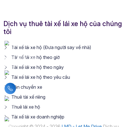
Dịch vụ thuê tài xế lái xe hộ của chúng
tôi
Tài xế lái xe hộ (Đưa người say về nhà)
Tài xế lái xe hộ theo giờ
Tài xế lái xe hộ theo ngày
Tài xế lái xe hộ theo yêu cầu
Vận chuyển xe
Liên hệ hotline
Thuê tài xế riêng
Thuê lái xe hộ
Tài xế lái xe doanh nghiệp
Copyright © 2024 - 2026
LMD - Let Me Drive
Dịch vụ