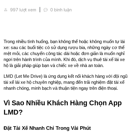
App Thuê Tài Xế Lái Xe Hộ LMD - Đặt Tài Xế 24/7
997 lượt xem
0 bình luận
Trong nhiều tình huống, bạn không thể hoặc không muốn tự lái 
xe: sau các buổi tiệc có sử dụng rượu bia, những ngày cơ thể 
mệt mỏi, các chuyến công tác dài hoặc đơn giản là muốn nghỉ 
ngơi trên hành trình của mình. Khi đó, dịch vụ thuê tài xế lái xe 
hộ là giải pháp giúp bạn và chiếc xe về nhà an toàn.
LMD (Let Me Drive) là ứng dụng kết nối khách hàng với đội ngũ 
tài xế lái xe hộ chuyên nghiệp, mang đến trải nghiệm đặt tài xế 
nhanh chóng, minh bạch và thuận tiện ngay trên điện thoại.
Vì Sao Nhiều Khách Hàng Chọn App 
LMD?
Đặt Tài Xế Nhanh Chỉ Trong Vài Phút