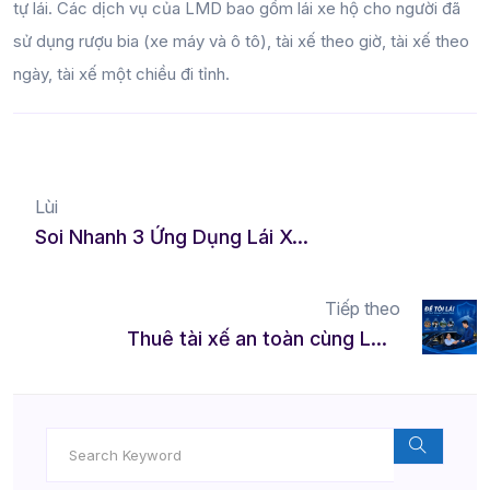
tự lái. Các dịch vụ của LMD bao gồm lái xe hộ cho người đã
sử dụng rượu bia (xe máy và ô tô), tài xế theo giờ, tài xế theo
ngày, tài xế một chiều đi tỉnh.
Lùi
Soi Nhanh 3 Ứng Dụng Lái Xe Hộ Cuối Năm - Tận Hưởng Thoải Mái, Không Lo Nồng Độ Cồn!
Tiếp theo
Thuê tài xế an toàn cùng LMD Để tôi lái