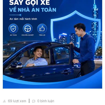
Say gọi xế an toàn cùng dịch vụ thuê tài xế LMD
69 lượt xem
0 bình luận