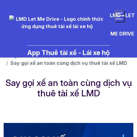
}
LMD - LET
ME DRIVE
App Thuê tài xế - Lái xe hộ
Trang chủ
Dịch vụ
Say gọi xế an toàn cùng dịch vụ thuê tài xế LMD
Say gọi xế an toàn cùng dịch vụ
thuê tài xế LMD