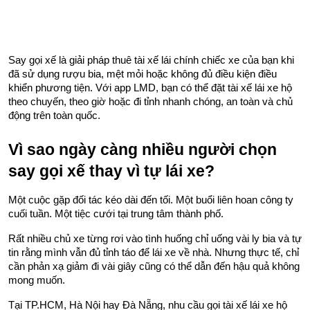
Say gọi xế là giải pháp thuê tài xế lái chính chiếc xe của bạn khi 
đã sử dụng rượu bia, mệt mỏi hoặc không đủ điều kiện điều 
khiển phương tiện. Với app LMD, bạn có thể đặt tài xế lái xe hộ 
theo chuyến, theo giờ hoặc đi tỉnh nhanh chóng, an toàn và chủ 
động trên toàn quốc.
Vì sao ngày càng nhiều người chọn 
say gọi xế thay vì tự lái xe?
Một cuộc gặp đối tác kéo dài đến tối. Một buổi liên hoan công ty 
cuối tuần. Một tiệc cưới tại trung tâm thành phố.
Rất nhiều chủ xe từng rơi vào tình huống chỉ uống vài ly bia và tự 
tin rằng mình vẫn đủ tỉnh táo để lái xe về nhà. Nhưng thực tế, chỉ 
cần phản xạ giảm đi vài giây cũng có thể dẫn đến hậu quả không 
mong muốn.
Tại TP.HCM, Hà Nội hay Đà Nẵng, nhu cầu gọi tài xế lái xe hộ 