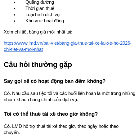
Quãng đường
Thời gian thuê
Loại hình dịch vụ
Khu vực hoạt động
Xem chi tiết bảng giá mới nhất tại:
https://www.lmd.vn/bai-viet/bang-gia-thue-tai-xe-lai-xe-ho-2026-
chi-tiet-va-moi-nhat
Câu hỏi thường gặp
Say gọi xế có hoạt động ban đêm không?
Có. Nhu cầu sau tiệc tối và các buổi liên hoan là một trong những 
nhóm khách hàng chính của dịch vụ.
Tôi có thể thuê tài xế theo giờ không?
Có. LMD hỗ trợ thuê tài xế theo giờ, theo ngày hoặc theo 
chuyến.