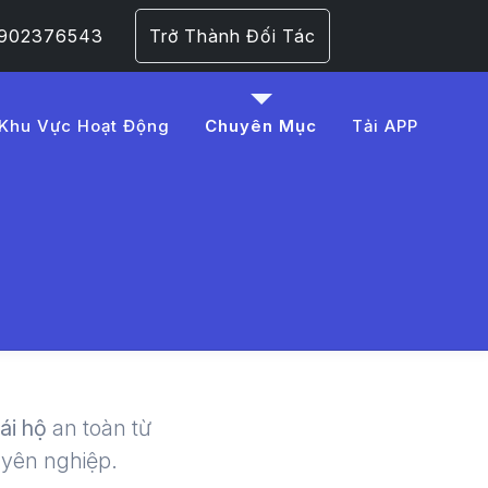
 0902376543
Trở Thành Đối Tác
Khu Vực Hoạt Động
Chuyên Mục
Tải APP
4%91%E1%BA%A5u%20
 | LMD -
lái hộ
an toàn từ
uyên nghiệp.