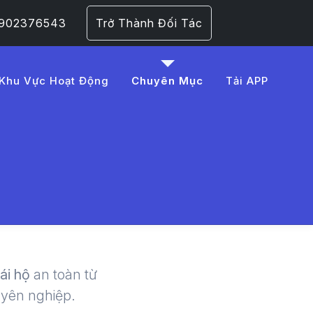
 0902376543
Trở Thành Đối Tác
Khu Vực Hoạt Động
Chuyên Mục
Tải APP
0tau -
| LMD -
lái hộ
an toàn từ
uyên nghiệp.