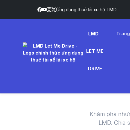
Ứng dụng thuê lái xe hộ LMD
LMD -
Tran
LET ME
let%2
DRIVE
Thuê T
Khám phá nhữn
LMD. Chia 