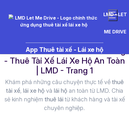
LMD - LET
ME DRIVE
r%C6%B0%E1%BB%A3u%20ng
App Thuê tài xế - Lái xe hộ
- Thuê Tài Xế Lái Xe Hộ An Toàn
| LMD - Trang 1​
Khám phá những câu chuyện thực tế về
thuê
tài xế
,
lái xe hộ
và
lái hộ
an toàn từ LMD. Chia
sẻ kinh nghiệm
thuê lái
từ khách hàng và tài xế
chuyên nghiệp.