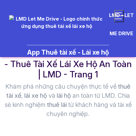
LMD - LET
ME DRIVE
r%C6%B0%E1%BB%A3u%20va
App Thuê tài xế - Lái xe hộ
- Thuê Tài Xế Lái Xe Hộ An Toàn
| LMD - Trang 1​
Khám phá những câu chuyện thực tế về
thuê
tài xế
,
lái xe hộ
và
lái hộ
an toàn từ LMD. Chia
sẻ kinh nghiệm
thuê lái
từ khách hàng và tài xế
chuyên nghiệp.