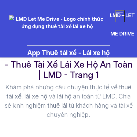
LMD - LET
ME DRIVE
t%C3%ACm%20tr%E1%BA%A1m
App Thuê tài xế - Lái xe hộ
- Thuê Tài Xế Lái Xe Hộ An Toàn
| LMD - Trang 1​
Khám phá những câu chuyện thực tế về
thuê
tài xế
,
lái xe hộ
và
lái hộ
an toàn từ LMD. Chia
sẻ kinh nghiệm
thuê lái
từ khách hàng và tài xế
chuyên nghiệp.