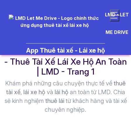
LMD - LET
ME DRIVE
thu%C3%AA%20t%C3%A0i%2
App Thuê tài xế - Lái xe hộ
- Thuê Tài Xế Lái Xe Hộ An Toàn
| LMD - Trang 1​
Khám phá những câu chuyện thực tế về
thuê
tài xế
,
lái xe hộ
và
lái hộ
an toàn từ LMD. Chia
sẻ kinh nghiệm
thuê lái
từ khách hàng và tài xế
chuyên nghiệp.