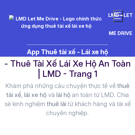
LMD - LET
ME DRIVE
thu%C3%AA%20t%C3%A0i%20
App Thuê tài xế - Lái xe hộ
- Thuê Tài Xế Lái Xe Hộ An Toàn
| LMD - Trang 1​
Khám phá những câu chuyện thực tế về
thuê
tài xế
,
lái xe hộ
và
lái hộ
an toàn từ LMD. Chia
sẻ kinh nghiệm
thuê lái
từ khách hàng và tài xế
chuyên nghiệp.