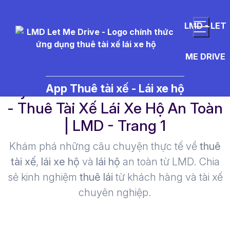
LMD - LET
ME DRIVE
tuy%E1%BB%83n%20d%E1%BB
App Thuê tài xế - Lái xe hộ
- Thuê Tài Xế Lái Xe Hộ An Toàn
| LMD - Trang 1​
Khám phá những câu chuyện thực tế về
thuê
tài xế
,
lái xe hộ
và
lái hộ
an toàn từ LMD. Chia
sẻ kinh nghiệm
thuê lái
từ khách hàng và tài xế
chuyên nghiệp.