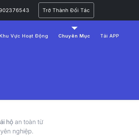
 0902376543
Trở Thành Đối Tác
Khu Vực Hoạt Động
Chuyên Mục
Tải APP
m%20t%E1%BA%A1i%2
 | LMD -
lái hộ
an toàn từ
uyên nghiệp.