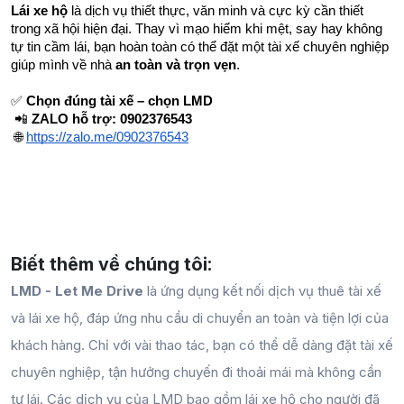
Lái xe hộ
 là dịch vụ thiết thực, văn minh và cực kỳ cần thiết 
trong xã hội hiện đại. Thay vì mạo hiểm khi mệt, say hay không 
tự tin cầm lái, bạn hoàn toàn có thể đặt một tài xế chuyên nghiệp 
giúp mình về nhà 
an toàn và trọn vẹn
.
✅ 
Chọn đúng tài xế – chọn LMD
 📲 
ZALO hỗ trợ: 0902376543
 🌐
https://zalo.me/0902376543
Biết thêm về chúng tôi:
LMD - Let Me Drive
là ứng dụng kết nối dịch vụ thuê tài xế
và lái xe hộ, đáp ứng nhu cầu di chuyển an toàn và tiện lợi của
khách hàng. Chỉ với vài thao tác, bạn có thể dễ dàng đặt tài xế
chuyên nghiệp, tận hưởng chuyến đi thoải mái mà không cần
tự lái. Các dịch vụ của LMD bao gồm lái xe hộ cho người đã