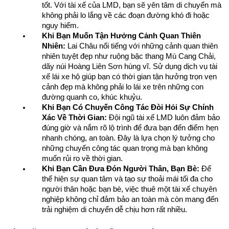
tốt. Với tài xế của LMD, bạn sẽ yên tâm di chuyển mà 
không phải lo lắng về các đoạn đường khó đi hoặc 
nguy hiểm.
Khi Bạn Muốn Tận Hưởng Cảnh Quan Thiên 
Nhiên:
 Lai Châu nổi tiếng với những cảnh quan thiên 
nhiên tuyệt đẹp như ruộng bậc thang Mù Cang Chải, 
dãy núi Hoàng Liên Sơn hùng vĩ. Sử dụng dịch vụ tài 
xế lái xe hộ giúp bạn có thời gian tận hưởng trọn vẹn 
cảnh đẹp mà không phải lo lái xe trên những con 
đường quanh co, khúc khuỷu.
Khi Bạn Có Chuyến Công Tác Đòi Hỏi Sự Chính 
Xác Về Thời Gian:
 Đội ngũ tài xế LMD luôn đảm bảo 
đúng giờ và nắm rõ lộ trình để đưa bạn đến điểm hẹn 
nhanh chóng, an toàn. Đây là lựa chọn lý tưởng cho 
những chuyến công tác quan trọng mà bạn không 
muốn rủi ro về thời gian.
Khi Bạn Cần Đưa Đón Người Thân, Bạn Bè:
 Để 
thể hiện sự quan tâm và tạo sự thoải mái tối đa cho 
người thân hoặc bạn bè, việc thuê một tài xế chuyên 
nghiệp không chỉ đảm bảo an toàn mà còn mang đến 
trải nghiệm di chuyển dễ chịu hơn rất nhiều.