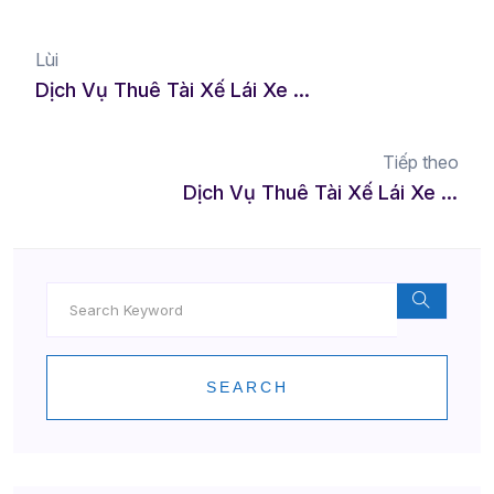
Lùi
Dịch Vụ Thuê Tài Xế Lái Xe Hộ Tại Hòa Bình – Chất Lượng Cao An Toàn Tối Ưu
Tiếp theo
Dịch Vụ Thuê Tài Xế Lái Xe Hộ Tại Vĩnh Yên – Giải Pháp Di Chuyển An Toàn, Tiện Lợi
SEARCH