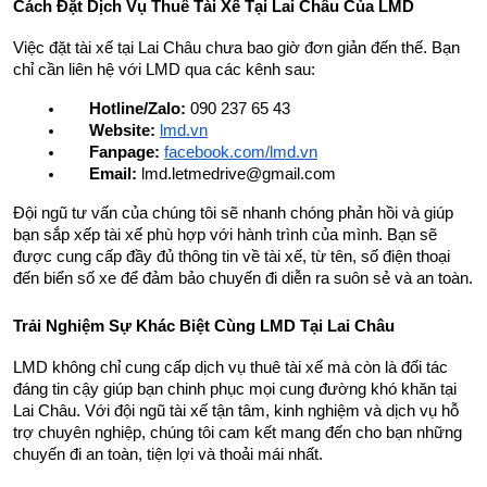
Cách Đặt Dịch Vụ Thuê Tài Xế Tại Lai Châu Của LMD
Việc đặt tài xế tại Lai Châu chưa bao giờ đơn giản đến thế. Bạn 
chỉ cần liên hệ với LMD qua các kênh sau:
Hotline/Zalo:
 090 237 65 43
Website:
lmd.vn
Fanpage:
facebook.com/lmd.vn
Email:
lmd.letmedrive@gmail.com
Đội ngũ tư vấn của chúng tôi sẽ nhanh chóng phản hồi và giúp 
bạn sắp xếp tài xế phù hợp với hành trình của mình. Bạn sẽ 
được cung cấp đầy đủ thông tin về tài xế, từ tên, số điện thoại 
đến biển số xe để đảm bảo chuyến đi diễn ra suôn sẻ và an toàn.
Trải Nghiệm Sự Khác Biệt Cùng LMD Tại Lai Châu
LMD không chỉ cung cấp dịch vụ thuê tài xế mà còn là đối tác 
đáng tin cậy giúp bạn chinh phục mọi cung đường khó khăn tại 
Lai Châu. Với đội ngũ tài xế tận tâm, kinh nghiệm và dịch vụ hỗ 
trợ chuyên nghiệp, chúng tôi cam kết mang đến cho bạn những 
chuyến đi an toàn, tiện lợi và thoải mái nhất.