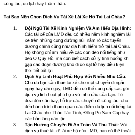
công tác, du lịch hay thăm thân.
Tại Sao Nên Chọn Dịch Vụ Tài Xế Lái Xe Hộ Tại Lai Châu?
Đội Ngũ Tài Xế Kinh Nghiệm Và Am Hiểu Địa Hình:
Các tài xế của LMD đều có nhiều năm kinh nghiệm lái 
xe trên những cung đường núi, nắm rõ các tuyến 
đường chính cũng như địa hình hiểm trở tại Lai Châu. 
Họ không chỉ am hiểu về các con đèo nổi tiếng như 
đèo Ô Quy Hồ, mà còn biết cách xử lý tình huống khi 
gặp các đoạn đường khó đi do sạt lở hay điều kiện 
thời tiết bất lợi.
Dịch Vụ Linh Hoạt Phù Hợp Với Nhiều Nhu Cầu:
Cho dù bạn cần thuê tài xế cho một chuyến đi ngắn 
ngày hay dài ngày, LMD đều có thể cung cấp các gói 
dịch vụ linh hoạt phù hợp với nhu cầu của bạn. Từ 
đưa đón sân bay, hỗ trợ các chuyến đi công tác, cho 
đến hành trình tham quan các điểm du lịch nổi tiếng tại 
Lai Châu như Thác Tác Tình, Động Pu Sam Cáp hay 
các bản làng dân tộc.
Tận Hưởng Chuyến Đi An Toàn Và Thư Thái:
 Với 
dịch vụ thuê tài xế lái xe hộ của LMD, bạn có thể thoải 