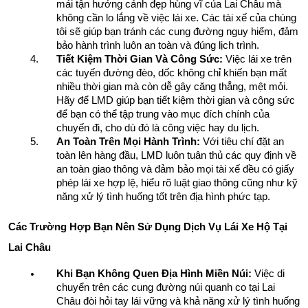
mái tận hưởng cảnh đẹp hùng vĩ của Lai Châu mà 
không cần lo lắng về việc lái xe. Các tài xế của chúng 
tôi sẽ giúp bạn tránh các cung đường nguy hiểm, đảm 
bảo hành trình luôn an toàn và đúng lịch trình.
Tiết Kiệm Thời Gian Và Công Sức:
 Việc lái xe trên 
các tuyến đường đèo, dốc không chỉ khiến bạn mất 
nhiều thời gian mà còn dễ gây căng thẳng, mệt mỏi. 
Hãy để LMD giúp bạn tiết kiệm thời gian và công sức 
để bạn có thể tập trung vào mục đích chính của 
chuyến đi, cho dù đó là công việc hay du lịch.
An Toàn Trên Mọi Hành Trình:
 Với tiêu chí đặt an 
toàn lên hàng đầu, LMD luôn tuân thủ các quy định về 
an toàn giao thông và đảm bảo mọi tài xế đều có giấy 
phép lái xe hợp lệ, hiểu rõ luật giao thông cũng như kỹ 
năng xử lý tình huống tốt trên địa hình phức tạp.
Các Trường Hợp Bạn Nên Sử Dụng Dịch Vụ Lái Xe Hộ Tại 
Lai Châu
Khi Bạn Không Quen Địa Hình Miền Núi:
 Việc di 
chuyển trên các cung đường núi quanh co tại Lai 
Châu đòi hỏi tay lái vững và khả năng xử lý tình huống 