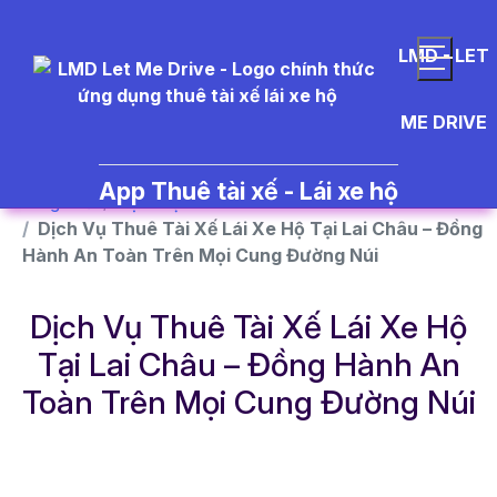
}
LMD - LET
ME DRIVE
App Thuê tài xế - Lái xe hộ
Trang chủ
Dịch vụ
Dịch Vụ Thuê Tài Xế Lái Xe Hộ Tại Lai Châu – Đồng
Hành An Toàn Trên Mọi Cung Đường Núi
Dịch Vụ Thuê Tài Xế Lái Xe Hộ
Tại Lai Châu – Đồng Hành An
Toàn Trên Mọi Cung Đường Núi