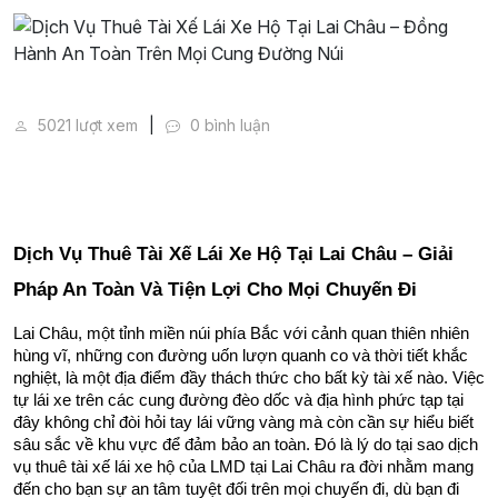
Dịch Vụ Thuê Tài Xế Lái Xe Hộ Tại Lai Châu – Đồng
5021 lượt xem
0 bình luận
Dịch Vụ Thuê Tài Xế Lái Xe Hộ Tại Lai Châu – Giải 
Pháp An Toàn Và Tiện Lợi Cho Mọi Chuyến Đi
Lai Châu, một tỉnh miền núi phía Bắc với cảnh quan thiên nhiên 
hùng vĩ, những con đường uốn lượn quanh co và thời tiết khắc 
nghiệt, là một địa điểm đầy thách thức cho bất kỳ tài xế nào. Việc 
tự lái xe trên các cung đường đèo dốc và địa hình phức tạp tại 
đây không chỉ đòi hỏi tay lái vững vàng mà còn cần sự hiểu biết 
sâu sắc về khu vực để đảm bảo an toàn. Đó là lý do tại sao dịch 
vụ thuê tài xế lái xe hộ của LMD tại Lai Châu ra đời nhằm mang 
đến cho bạn sự an tâm tuyệt đối trên mọi chuyến đi, dù bạn đi 