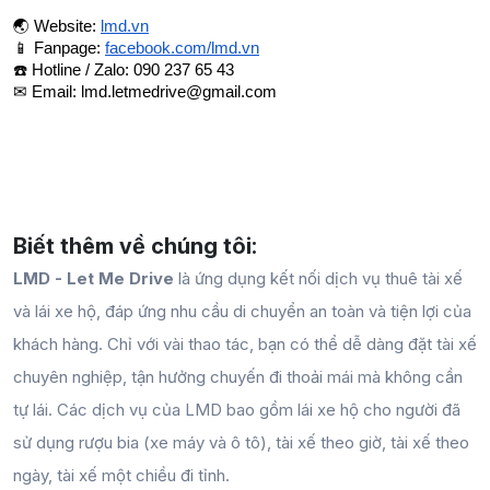
🌏 Website:
lmd.vn
📱 Fanpage:
facebook.com/lmd.vn
☎️ Hotline / Zalo: 090 237 65 43
✉ Email: 
lmd.letmedrive@gmail.com
Biết thêm về chúng tôi:
LMD - Let Me Drive
là ứng dụng kết nối dịch vụ thuê tài xế
và lái xe hộ, đáp ứng nhu cầu di chuyển an toàn và tiện lợi của
khách hàng. Chỉ với vài thao tác, bạn có thể dễ dàng đặt tài xế
chuyên nghiệp, tận hưởng chuyến đi thoải mái mà không cần
tự lái. Các dịch vụ của LMD bao gồm lái xe hộ cho người đã
sử dụng rượu bia (xe máy và ô tô), tài xế theo giờ, tài xế theo
ngày, tài xế một chiều đi tỉnh.