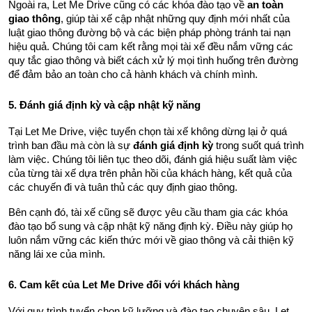
Ngoài ra, Let Me Drive cũng có các khóa đào tạo về 
an toàn 
giao thông
, giúp tài xế cập nhật những quy định mới nhất của 
luật giao thông đường bộ và các biện pháp phòng tránh tai nạn 
hiệu quả. Chúng tôi cam kết rằng mọi tài xế đều nắm vững các 
quy tắc giao thông và biết cách xử lý mọi tình huống trên đường 
để đảm bảo an toàn cho cả hành khách và chính mình.
5. Đánh giá định kỳ và cập nhật kỹ năng
Tại Let Me Drive, việc tuyển chọn tài xế không dừng lại ở quá 
trình ban đầu mà còn là sự 
đánh giá định kỳ
 trong suốt quá trình 
làm việc. Chúng tôi liên tục theo dõi, đánh giá hiệu suất làm việc 
của từng tài xế dựa trên phản hồi của khách hàng, kết quả của 
các chuyến đi và tuân thủ các quy định giao thông.
Bên cạnh đó, tài xế cũng sẽ được yêu cầu tham gia các khóa 
đào tạo bổ sung và cập nhật kỹ năng định kỳ. Điều này giúp họ 
luôn nắm vững các kiến thức mới về giao thông và cải thiện kỹ 
năng lái xe của mình.
6. Cam kết của Let Me Drive đối với khách hàng
Với quy trình tuyển chọn kỹ lưỡng và đào tạo chuyên sâu, Let 