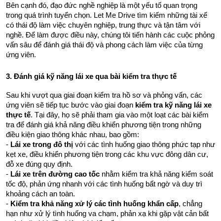
Bên cạnh đó, đạo đức nghề nghiệp là một yếu tố quan trọng 
trong quá trình tuyển chọn. Let Me Drive tìm kiếm những tài xế 
có thái độ làm việc chuyên nghiệp, trung thực và tận tâm với 
nghề. Để làm được điều này, chúng tôi tiến hành các cuộc phỏng 
vấn sâu để đánh giá thái độ và phong cách làm việc của từng 
ứng viên.
3. Đánh giá kỹ năng lái xe qua bài kiểm tra thực tế
Sau khi vượt qua giai đoạn kiểm tra hồ sơ và phỏng vấn, các 
ứng viên sẽ tiếp tục bước vào giai đoạn 
kiểm tra kỹ năng lái xe 
thực tế
. Tại đây, họ sẽ phải tham gia vào một loạt các bài kiểm 
tra để đánh giá khả năng điều khiển phương tiện trong những 
điều kiện giao thông khác nhau, bao gồm:
- 
Lái xe trong đô thị
 với các tình huống giao thông phức tạp như 
kẹt xe, điều khiển phương tiện trong các khu vực đông dân cư, 
đỗ xe đúng quy định.
- 
Lái xe trên đường cao tốc
 nhằm kiểm tra khả năng kiểm soát 
tốc độ, phản ứng nhanh với các tình huống bất ngờ và duy trì 
khoảng cách an toàn.
- 
Kiểm tra khả năng xử lý các tình huống khẩn cấp
, chẳng 
hạn như xử lý tình huống va chạm, phản xạ khi gặp vật cản bất 