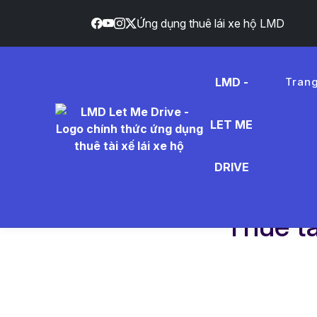
Ứng dụng thuê lái xe hộ LMD
}
LMD -
Tran
LET ME
DRIVE
Trang chủ
Dịch vụ
Thuê tài xế theo giờ
Thuê tà