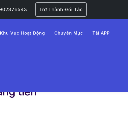
 0902376543
Trở Thành Đối Tác
Khu Vực Hoạt Động
Chuyên Mục
Tải APP
áng tiền