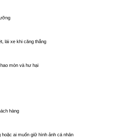
 lưỡng
, lái xe khi căng thẳng
h hao mòn và hư hại
khách hàng
g hoặc ai muốn giữ hình ảnh cá nhân