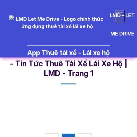
LMD - LET
ME DRIVE
App Thuê tài xế - Lái xe hộ
thu%C3%AA%20t%C3%A0i%20x
- Tin Tức Thuê Tài Xế Lái Xe Hộ |
LMD - Trang 1​