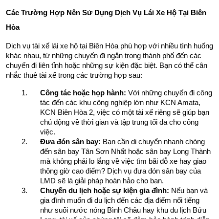
Các Trường Hợp Nên Sử Dụng Dịch Vụ Lái Xe Hộ Tại Biên 
Hòa
Dịch vụ tài xế lái xe hộ tại Biên Hòa phù hợp với nhiều tình huống 
khác nhau, từ những chuyến đi ngắn trong thành phố đến các 
chuyến đi liên tỉnh hoặc những sự kiện đặc biệt. Bạn có thể cân 
nhắc thuê tài xế trong các trường hợp sau:
Công tác hoặc họp hành:
 Với những chuyến đi công 
tác đến các khu công nghiệp lớn như KCN Amata, 
KCN Biên Hòa 2, việc có một tài xế riêng sẽ giúp bạn 
chủ động về thời gian và tập trung tối đa cho công 
việc.
Đưa đón sân bay:
 Bạn cần di chuyển nhanh chóng 
đến sân bay Tân Sơn Nhất hoặc sân bay Long Thành 
mà không phải lo lắng về việc tìm bãi đỗ xe hay giao 
thông giờ cao điểm? Dịch vụ đưa đón sân bay của 
LMD sẽ là giải pháp hoàn hảo cho bạn.
Chuyến du lịch hoặc sự kiện gia đình:
 Nếu bạn và 
gia đình muốn đi du lịch đến các địa điểm nổi tiếng 
như suối nước nóng Bình Châu hay khu du lịch Bửu 