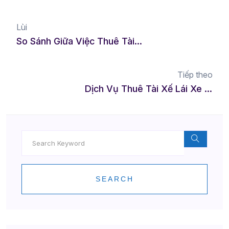
Lùi
So Sánh Giữa Việc Thuê Tài Xế Riêng Và Sử Dụng Dịch Vụ Lái Xe Hộ Let Me Drive
Tiếp theo
Dịch Vụ Thuê Tài Xế Lái Xe Hộ Tại Vĩnh Long – An Toàn Và Tiện Lợi Cho Mọi Hành Trình
SEARCH