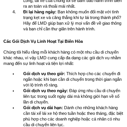
Long, tài xế của chúng tôi sẽ đảm bảo hành trình diễn 
ra an toàn và thoải mái nhất.
Đi lại hàng ngày:
 Bạn không muốn đối mặt với tình 
trạng kẹt xe và căng thẳng khi tự lái trong thành phố? 
Hãy để LMD giúp bạn xử lý mọi vấn đề về giao thông 
và bạn chỉ cần thư giãn trên hành trình.
Các Gói Dịch Vụ Linh Hoạt Tại Biên Hòa
Chúng tôi hiểu rằng mỗi khách hàng có một nhu cầu di chuyển 
khác nhau, vì vậy LMD cung cấp đa dạng các gói dịch vụ nhằm 
mang đến sự linh hoạt và tiện lợi nhất:
Gói dịch vụ theo giờ:
 Thích hợp cho các chuyến đi 
ngắn hoặc khi bạn cần di chuyển trong thời gian ngắn 
với lộ trình rõ ràng.
Gói dịch vụ theo ngày:
 Đáp ứng nhu cầu di chuyển 
liên tục trong suốt ngày dài mà không giới hạn về số 
lần di chuyển.
Gói dịch vụ dài hạn:
 Dành cho những khách hàng 
cần tài xế lái xe hộ theo tuần hoặc theo tháng, đặc biệt 
phù hợp cho các doanh nghiệp hoặc cá nhân có nhu 
cầu di chuyển liên tục.