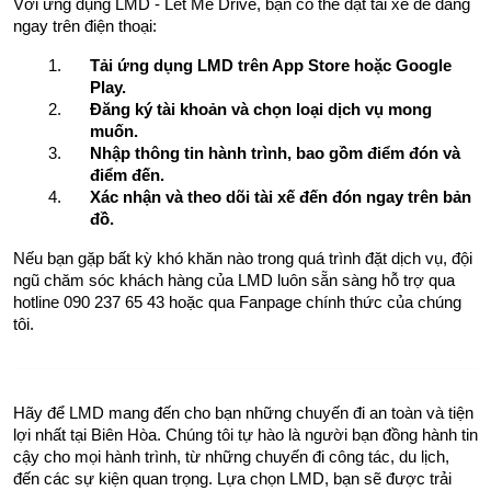
Với ứng dụng LMD - Let Me Drive, bạn có thể đặt tài xế dễ dàng 
ngay trên điện thoại:
Tải ứng dụng LMD trên App Store hoặc Google 
Play.
Đăng ký tài khoản và chọn loại dịch vụ mong 
muốn.
Nhập thông tin hành trình, bao gồm điểm đón và 
điểm đến.
Xác nhận và theo dõi tài xế đến đón ngay trên bản 
đồ.
Nếu bạn gặp bất kỳ khó khăn nào trong quá trình đặt dịch vụ, đội 
ngũ chăm sóc khách hàng của LMD luôn sẵn sàng hỗ trợ qua 
hotline 090 237 65 43 hoặc qua Fanpage chính thức của chúng 
tôi.
Hãy để LMD mang đến cho bạn những chuyến đi an toàn và tiện 
lợi nhất tại Biên Hòa. Chúng tôi tự hào là người bạn đồng hành tin 
cậy cho mọi hành trình, từ những chuyến đi công tác, du lịch, 
đến các sự kiện quan trọng. Lựa chọn LMD, bạn sẽ được trải 