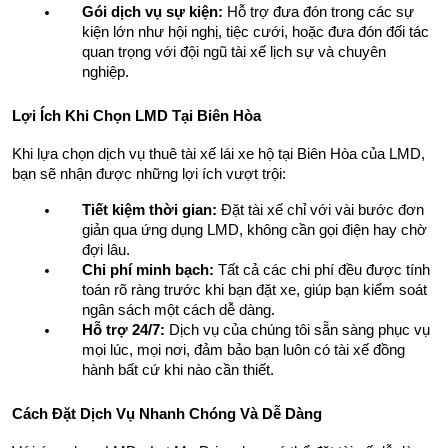
Gói dịch vụ sự kiện:
 Hỗ trợ đưa đón trong các sự 
kiện lớn như hội nghị, tiệc cưới, hoặc đưa đón đối tác 
quan trọng với đội ngũ tài xế lịch sự và chuyên 
nghiệp.
Lợi Ích Khi Chọn LMD Tại Biên Hòa
Khi lựa chọn dịch vụ thuê tài xế lái xe hộ tại Biên Hòa của LMD, 
bạn sẽ nhận được những lợi ích vượt trội:
Tiết kiệm thời gian:
 Đặt tài xế chỉ với vài bước đơn 
giản qua ứng dụng LMD, không cần gọi điện hay chờ 
đợi lâu.
Chi phí minh bạch:
 Tất cả các chi phí đều được tính 
toán rõ ràng trước khi bạn đặt xe, giúp bạn kiểm soát 
ngân sách một cách dễ dàng.
Hỗ trợ 24/7:
 Dịch vụ của chúng tôi sẵn sàng phục vụ 
mọi lúc, mọi nơi, đảm bảo bạn luôn có tài xế đồng 
hành bất cứ khi nào cần thiết.
Cách Đặt Dịch Vụ Nhanh Chóng Và Dễ Dàng