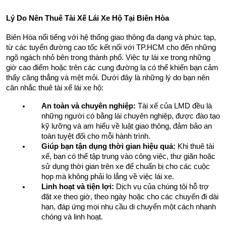
Lý Do Nên Thuê Tài Xế Lái Xe Hộ Tại Biên Hòa
Biên Hòa nổi tiếng với hệ thống giao thông đa dạng và phức tạp, 
từ các tuyến đường cao tốc kết nối với TP.HCM cho đến những 
ngõ ngách nhỏ bên trong thành phố. Việc tự lái xe trong những 
giờ cao điểm hoặc trên các cung đường lạ có thể khiến bạn cảm 
thấy căng thẳng và mệt mỏi. Dưới đây là những lý do bạn nên 
cân nhắc thuê tài xế lái xe hộ:
An toàn và chuyên nghiệp:
 Tài xế của LMD đều là 
những người có bằng lái chuyên nghiệp, được đào tạo 
kỹ lưỡng và am hiểu về luật giao thông, đảm bảo an 
toàn tuyệt đối cho mỗi hành trình.
Giúp bạn tận dụng thời gian hiệu quả:
 Khi thuê tài 
xế, bạn có thể tập trung vào công việc, thư giãn hoặc 
sử dụng thời gian trên xe để chuẩn bị cho các cuộc 
họp mà không phải lo lắng về việc lái xe.
Linh hoạt và tiện lợi:
 Dịch vụ của chúng tôi hỗ trợ 
đặt xe theo giờ, theo ngày hoặc cho các chuyến đi dài 
hạn, đáp ứng mọi nhu cầu di chuyển một cách nhanh 
chóng và linh hoạt.