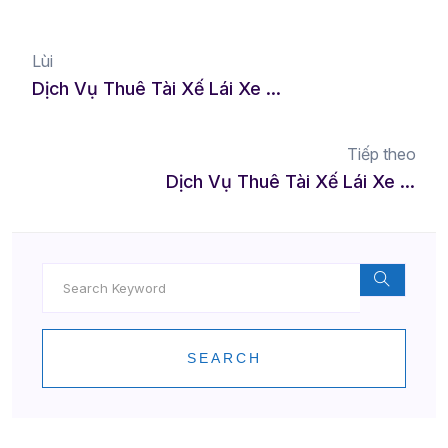
Lùi
Dịch Vụ Thuê Tài Xế Lái Xe Hộ Tại Sơn La – Sự Lựa Chọn An Toàn Cho Những Cung Đường Đồi Núi
Tiếp theo
Dịch Vụ Thuê Tài Xế Lái Xe Hộ Tại Quận 6 - Giải Pháp Di Chuyển An Toàn Và Tiện Lợi
SEARCH