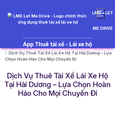
}
LMD - LET
ME DRIVE
App Thuê tài xế - Lái xe hộ
Trang chủ
Dịch vụ
Dịch Vụ Thuê Tài Xế Lái Xe Hộ Tại Hải Dương – Lựa
Chọn Hoàn Hảo Cho Mọi Chuyến Đi
Dịch Vụ Thuê Tài Xế Lái Xe Hộ
Tại Hải Dương – Lựa Chọn Hoàn
Hảo Cho Mọi Chuyến Đi