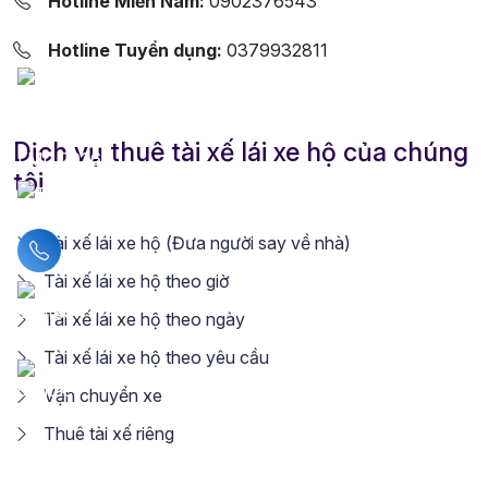
Hotline Miền Nam:
0902376543
Hotline Tuyển dụng:
0379932811
Dịch vụ thuê tài xế lái xe hộ của chúng
tôi
Tài xế lái xe hộ (Đưa người say về nhà)
Liên hệ hotline
Tài xế lái xe hộ theo giờ
Tài xế lái xe hộ theo ngày
Tài xế lái xe hộ theo yêu cầu
Vận chuyển xe
Thuê tài xế riêng
Thuê lái xe hộ