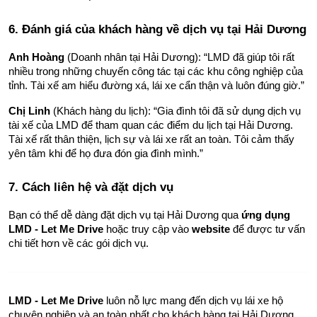
6. Đánh giá của khách hàng về dịch vụ tại Hải Dương
Anh Hoàng
 (Doanh nhân tại Hải Dương): “LMD đã giúp tôi rất 
nhiều trong những chuyến công tác tại các khu công nghiệp của 
tỉnh. Tài xế am hiểu đường xá, lái xe cẩn thận và luôn đúng giờ.”
Chị Linh
 (Khách hàng du lịch): “Gia đình tôi đã sử dụng dịch vụ 
tài xế của LMD để tham quan các điểm du lịch tại Hải Dương. 
Tài xế rất thân thiện, lịch sự và lái xe rất an toàn. Tôi cảm thấy 
yên tâm khi để họ đưa đón gia đình mình.”
7. Cách liên hệ và đặt dịch vụ
Bạn có thể dễ dàng đặt dịch vụ tại Hải Dương qua 
ứng dụng 
LMD - Let Me Drive
 hoặc truy cập vào 
website
 để được tư vấn 
chi tiết hơn về các gói dịch vụ.
LMD - Let Me Drive
 luôn nỗ lực mang đến dịch vụ lái xe hộ 
chuyên nghiệp và an toàn nhất cho khách hàng tại Hải Dương. 