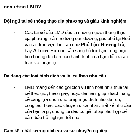
nên chọn LMD?
Đội ngũ tài xế thông thạo địa phương và giàu kinh nghiệm
Các tài xế của LMD đều là những người thông thạo 
địa phương, nắm rõ từng con đường, góc phố tại Huế 
và các khu vực lân cận như 
Phú Lộc
, 
Hương Trà
, 
hay 
A Lưới
. Họ luôn sẵn sàng hỗ trợ bạn trong mọi 
tình huống để đảm bảo hành trình của bạn diễn ra an 
toàn và thuận lợi.
Đa dạng các loại hình dịch vụ lái xe theo nhu cầu
LMD mang đến các gói dịch vụ linh hoạt như thuê tài 
xế theo giờ, theo ngày, hoặc dài hạn, giúp khách hàng 
dễ dàng lựa chọn cho từng mục đích như du lịch, 
công tác, hoặc các chuyến đi cá nhân. Bất kể nhu cầu 
của bạn là gì, chúng tôi đều có giải pháp phù hợp để 
đảm bảo trải nghiệm tốt nhất.
Cam kết chất lượng dịch vụ và sự chuyên nghiệp