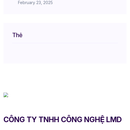
February 23, 2025
Thẻ
CÔNG TY TNHH CÔNG NGHỆ LMD