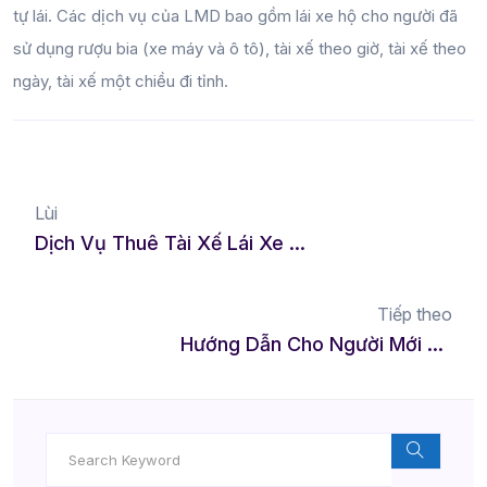
tự lái. Các dịch vụ của LMD bao gồm lái xe hộ cho người đã
sử dụng rượu bia (xe máy và ô tô), tài xế theo giờ, tài xế theo
ngày, tài xế một chiều đi tỉnh.
Lùi
Dịch Vụ Thuê Tài Xế Lái Xe Hộ Tại Huế – An Toàn, Chuyên Nghiệp Cho Mọi Hành Trình
Tiếp theo
Hướng Dẫn Cho Người Mới Bắt Đầu Về Rượu Vang - Kiến Thức Cơ Bản