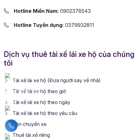
Hotline Miền Nam:
0902376543
Hotline Tuyển dụng:
0379932811
Dịch vụ thuê tài xế lái xe hộ của chúng
tôi
Tài xế lái xe hộ (Đưa người say về nhà)
Tài xế lái xe hộ theo giờ
Tài xế lái xe hộ theo ngày
Tài xế lái xe hộ theo yêu cầu
Vận chuyển xe
Liên hệ hotline
Thuê tài xế riêng