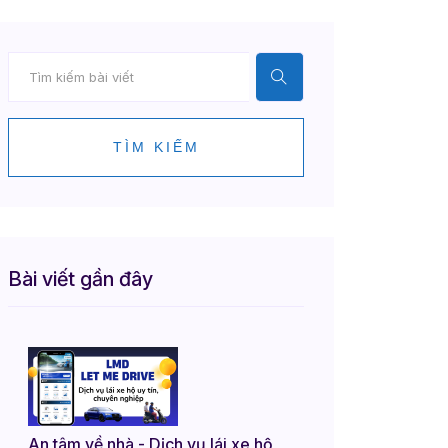
TÌM KIẾM
Bài viết gần đây
An tâm về nhà - Dịch vụ lái xe hộ