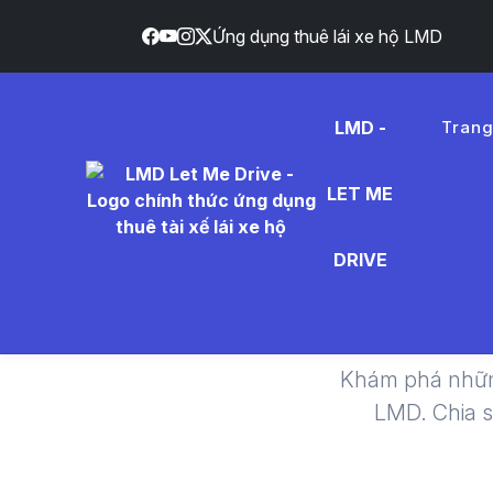
Ứng dụng thuê lái xe hộ LMD
LMD -
Tran
LET ME
Kia%20
DRIVE
Khám phá nhữn
LMD. Chia 