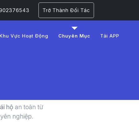
 0902376543
Trở Thành Đối Tác
Khu Vực Hoạt Động
Chuyên Mục
Tải APP
i Xe Hộ
lái hộ
an toàn từ
uyên nghiệp.