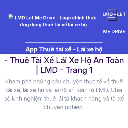
LMD - LET
ME DRIVE
m%E1%BA%B9o%20l%C3%A1i%
App Thuê tài xế - Lái xe hộ
- Thuê Tài Xế Lái Xe Hộ An Toàn
| LMD - Trang 1​
Khám phá những câu chuyện thực tế về
thuê
tài xế
,
lái xe hộ
và
lái hộ
an toàn từ LMD. Chia
sẻ kinh nghiệm
thuê lái
từ khách hàng và tài xế
chuyên nghiệp.