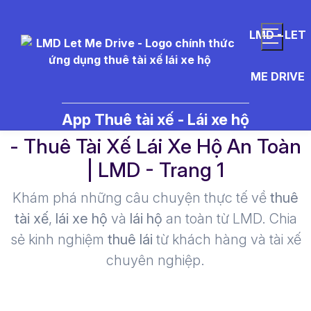
LMD - LET
ME DRIVE
r%E1%BB%89%20s%C3%A9t%
App Thuê tài xế - Lái xe hộ
- Thuê Tài Xế Lái Xe Hộ An Toàn
| LMD - Trang 1​
Khám phá những câu chuyện thực tế về
thuê
tài xế
,
lái xe hộ
và
lái hộ
an toàn từ LMD. Chia
sẻ kinh nghiệm
thuê lái
từ khách hàng và tài xế
chuyên nghiệp.