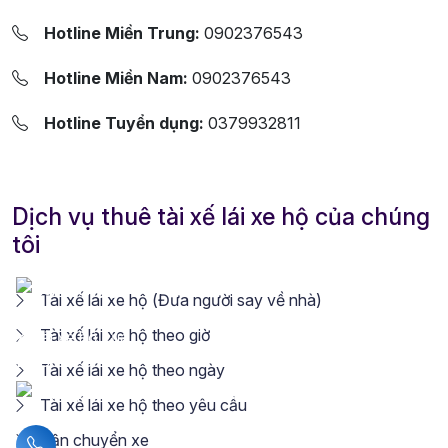
Hotline Miền Trung:
0902376543
Hotline Miền Nam:
0902376543
Hotline Tuyển dụng:
0379932811
Dịch vụ thuê tài xế lái xe hộ của chúng
tôi
Tài xế lái xe hộ (Đưa người say về nhà)
Tài xế lái xe hộ theo giờ
Tài xế lái xe hộ theo ngày
Tài xế lái xe hộ theo yêu cầu
Vận chuyển xe
Liên hệ hotline