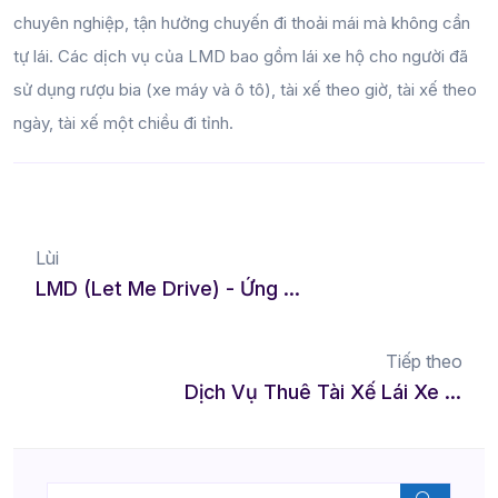
chuyên nghiệp, tận hưởng chuyến đi thoải mái mà không cần
tự lái. Các dịch vụ của LMD bao gồm lái xe hộ cho người đã
sử dụng rượu bia (xe máy và ô tô), tài xế theo giờ, tài xế theo
ngày, tài xế một chiều đi tỉnh.
Lùi
LMD (Let Me Drive) - Ứng Dụng Thuê Xe Lái Hộ Chính Thức Hợp Tác Với Vucar
Tiếp theo
Dịch Vụ Thuê Tài Xế Lái Xe Hộ Tại Đắk Nông - Giải Pháp An Toàn Cho Mọi Hành Trình