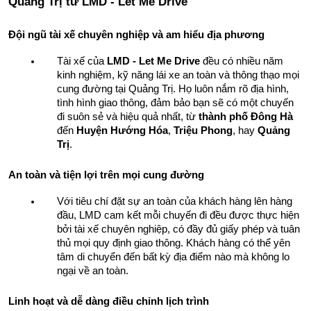
Quảng Trị từ LMD - Let Me Drive
Đội ngũ tài xế chuyên nghiệp và am hiểu địa phương
Tài xế của 
LMD - Let Me Drive
 đều có nhiều năm 
kinh nghiệm, kỹ năng lái xe an toàn và thông thạo mọi 
cung đường tại Quảng Trị. Họ luôn nắm rõ địa hình, 
tình hình giao thông, đảm bảo bạn sẽ có một chuyến 
đi suôn sẻ và hiệu quả nhất, từ 
thành phố Đông Hà
đến 
Huyện Hướng Hóa
, 
Triệu Phong
, hay 
Quảng 
Trị
.
An toàn và tiện lợi trên mọi cung đường
Với tiêu chí đặt sự an toàn của khách hàng lên hàng 
đầu, LMD cam kết mỗi chuyến đi đều được thực hiện 
bởi tài xế chuyên nghiệp, có đầy đủ giấy phép và tuân 
thủ mọi quy định giao thông. Khách hàng có thể yên 
tâm di chuyển đến bất kỳ địa điểm nào mà không lo 
ngại về an toàn.
Linh hoạt và dễ dàng điều chỉnh lịch trình