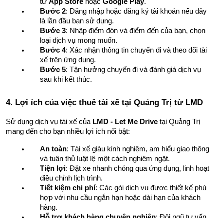
từ 
App Store
 hoặc 
Google Play
.
Bước 2
: Đăng nhập hoặc đăng ký tài khoản nếu đây 
là lần đầu bạn sử dụng.
Bước 3
: Nhập điểm đón và điểm đến của bạn, chọn 
loại dịch vụ mong muốn.
Bước 4
: Xác nhận thông tin chuyến đi và theo dõi tài 
xế trên ứng dụng.
Bước 5
: Tận hưởng chuyến đi và đánh giá dịch vụ 
sau khi kết thúc.
4. Lợi ích của việc thuê tài xế tại Quảng Trị từ LMD
Sử dụng dịch vụ tài xế của 
LMD - Let Me Drive
 tại Quảng Trị 
mang đến cho bạn nhiều lợi ích nổi bật:
An toàn
: Tài xế giàu kinh nghiệm, am hiểu giao thông 
và tuân thủ luật lệ một cách nghiêm ngặt.
Tiện lợi
: Đặt xe nhanh chóng qua ứng dụng, linh hoạt 
điều chỉnh lịch trình.
Tiết kiệm chi phí
: Các gói dịch vụ được thiết kế phù 
hợp với nhu cầu ngắn hạn hoặc dài hạn của khách 
hàng.
Hỗ trợ khách hàng chuyên nghiệp
: Đội ngũ tư vấn 