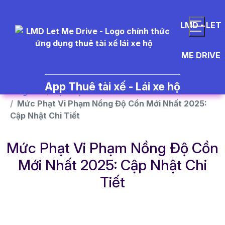
}
LMD - LET
ME DRIVE
App Thuê tài xế - Lái xe hộ
Trang chủ
Dịch vụ
Mức Phạt Vi Phạm Nồng Độ Cồn Mới Nhất 2025:
Cập Nhật Chi Tiết
Mức Phạt Vi Phạm Nồng Độ Cồn
Mới Nhất 2025: Cập Nhật Chi
Tiết