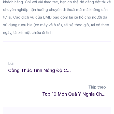
khách hàng. Chỉ với vài thao tác, bạn có thể dễ dàng đặt tài xế
chuyên nghiệp, tận hưởng chuyến đi thoải mái mà không cần
tự lái. Các dịch vụ của LMD bao gồm lái xe hộ cho người đã
sử dụng rượu bia (xe máy và ô tô), tài xế theo giờ, tài xế theo
ngày, tài xế một chiều đi tỉnh.
Lùi
Công Thức Tính Nồng Độ Cồn Trong Máu, Hơi Thở & Mức Phạt Vi Phạm Mới Nhất 2025
Tiếp theo
Top 10 Món Quà Ý Nghĩa Cho Ngày 8/3 Hot Trend 2025 – Gợi Ý Tuyệt Vời Cho Phái Đẹp