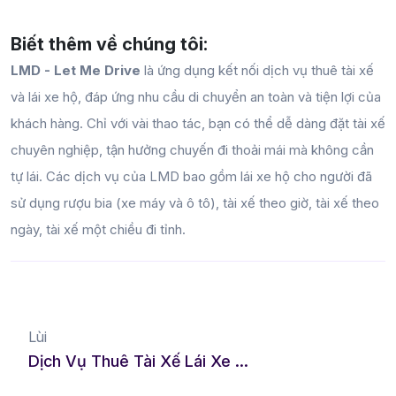
Biết thêm về chúng tôi:
LMD - Let Me Drive
là ứng dụng kết nối dịch vụ thuê tài xế
và lái xe hộ, đáp ứng nhu cầu di chuyển an toàn và tiện lợi của
khách hàng. Chỉ với vài thao tác, bạn có thể dễ dàng đặt tài xế
chuyên nghiệp, tận hưởng chuyến đi thoải mái mà không cần
tự lái. Các dịch vụ của LMD bao gồm lái xe hộ cho người đã
sử dụng rượu bia (xe máy và ô tô), tài xế theo giờ, tài xế theo
ngày, tài xế một chiều đi tỉnh.
Lùi
Dịch Vụ Thuê Tài Xế Lái Xe Hộ Tại Đắk Lắk - Sự Lựa Chọn Hoàn Hảo Cho Những Chuyến Đi An Toàn