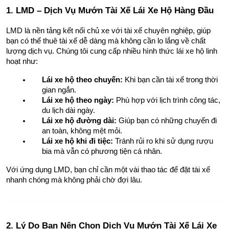
1. LMD – Dịch Vụ Mướn Tài Xế Lái Xe Hộ Hàng Đầu
LMD là nền tảng kết nối chủ xe với tài xế chuyên nghiệp, giúp 
bạn có thể thuê tài xế dễ dàng mà không cần lo lắng về chất 
lượng dịch vụ. Chúng tôi cung cấp nhiều hình thức lái xe hộ linh 
hoạt như:
Lái xe hộ theo chuyến:
 Khi bạn cần tài xế trong thời 
gian ngắn.
Lái xe hộ theo ngày:
 Phù hợp với lịch trình công tác, 
du lịch dài ngày.
Lái xe hộ đường dài:
 Giúp bạn có những chuyến đi 
an toàn, không mệt mỏi.
Lái xe hộ khi đi tiệc:
 Tránh rủi ro khi sử dụng rượu 
bia mà vẫn có phương tiện cá nhân.
Với ứng dụng LMD, bạn chỉ cần một vài thao tác để đặt tài xế 
nhanh chóng mà không phải chờ đợi lâu.
2. Lý Do Bạn Nên Chọn Dịch Vụ Mướn Tài Xế Lái Xe 