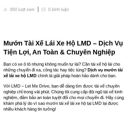
Mướn Tài Xế Lái Xe Hộ LMD - Let Me Drive
390 lượt xem
0 bình luận
Mướn Tài Xế Lái Xe Hộ LMD – Dịch Vụ 
Tiện Lợi, An Toàn & Chuyên Nghiệp
Bạn có xe ô tô nhưng không muốn tự lái? Cần tài xế hộ lái cho 
những chuyến đi xa, công tác hay tiệc tùng? 
Dịch vụ mướn tài 
xế lái xe hộ LMD
 chính là giải pháp hoàn hảo dành cho bạn.
Với LMD – Let Me Drive, bạn dễ dàng tìm được tài xế chuyên 
nghiệp chỉ trong vài phút. Chúng tôi cung cấp đội ngũ tài xế kinh 
nghiệm, đảm bảo an toàn tuyệt đối cho mọi chuyến đi. Hãy cùng 
khám phá lý do vì sao mướn tài xế lái xe hộ tại LMD lại được 
nhiều khách hàng tin tưởng!