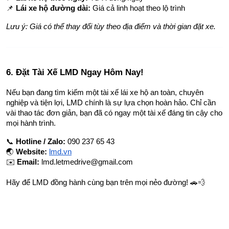
📌 
Lái xe hộ đường dài:
 Giá cả linh hoạt theo lộ trình
Lưu ý: Giá có thể thay đổi tùy theo địa điểm và thời gian đặt xe.
6. Đặt Tài Xế LMD Ngay Hôm Nay!
Nếu bạn đang tìm kiếm một tài xế lái xe hộ an toàn, chuyên 
nghiệp và tiện lợi, LMD chính là sự lựa chọn hoàn hảo. Chỉ cần 
vài thao tác đơn giản, bạn đã có ngay một tài xế đáng tin cậy cho 
mọi hành trình.
📞 
Hotline / Zalo:
 090 237 65 43
🌏 
Website:
lmd.vn
✉️ 
Email:
lmd.letmedrive@gmail.com
Hãy để LMD đồng hành cùng bạn trên mọi nẻo đường! 🚗💨