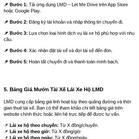
📌 Bước 1:
 Tải ứng dụng LMD – Let Me Drive trên App Store 
hoặc Google Play.
📌 Bước 2:
 Đăng ký tài khoản và nhập thông tin chuyến đi.
📌 Bước 3:
 Lựa chọn loại hình dịch vụ lái xe hộ phù hợp với nhu 
cầu.
📌 Bước 4:
 Xác nhận đặt tài xế và đợi tài xế đến đón.
📌 Bước 5:
 Hoàn tất chuyến đi và thanh toán minh bạch.
5. Bảng Giá Mướn Tài Xế Lái Xe Hộ LMD
LMD cung cấp bảng giá linh hoạt tùy theo quãng đường và thời 
gian thuê tài xế. Bạn có thể tham khảo chi tiết bảng giá trên 
website chính thức hoặc liên hệ trực tiếp để được tư vấn.
📌 
Lái xe hộ theo chuyến:
 Từ X đồng/chuyến
📌 
Lái xe hộ theo giờ:
 Từ X đồng/giờ
📌 
Lái xe hộ theo ngày:
 Từ X đồng/ngày